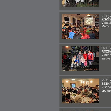
01.12.
POVÍD
V páte
Marty 
26.11.
ROZSV
V nedě
za dve
25.11.
SETKÁ
V sobo
spolup