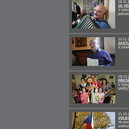
18.11.
18. V
V sobo
jednal
10.11.
ZASTU
V páte
28.10.
PŘEŠÍ
V sobo
VAŘEČK
21.10.
VOLBY
Ve dne
sněmov