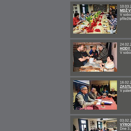
10.03.
MDŽ V
V sobo
přílež
24.02.
HODY 
V sobo
16.02.
ZASTU
V páte
03.02.
VÝROČ
Dne 3.