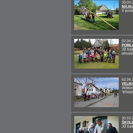
30.04.
MÁJKA
V pond
02.04.
POMLÁ
Již tr
převáž
02.04.
VELIK
Velikon
"křísta
30.03.
ŠKOLE
Již tra