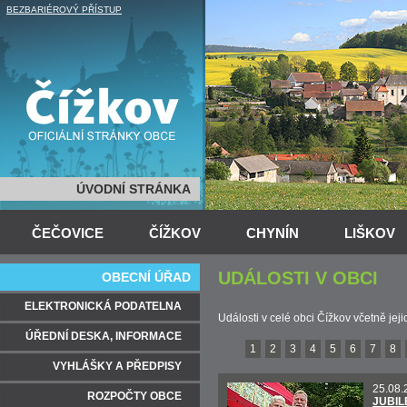
BEZBARIÉROVÝ PŘÍSTUP
ÚVODNÍ STRÁNKA
ČEČOVICE
ČÍŽKOV
CHYNÍN
LIŠKOV
UDÁLOSTI V OBCI
OBECNÍ ÚŘAD
ELEKTRONICKÁ PODATELNA
Události v celé obci Čížkov včetně jej
ÚŘEDNÍ DESKA, INFORMACE
1
2
3
4
5
6
7
8
VYHLÁŠKY A PŘEDPISY
25.08.
ROZPOČTY OBCE
JUBIL