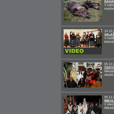
NAHÁ
V sobo
mysliv
10.12.
VALA
V neděl
krásn
05.12.
ČERTI
Mikuláš
strašil
05.12.
MIKUL
V úter
Mikulá