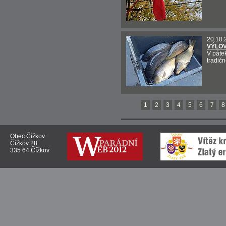
20.10.
VÝLO
V páte
tradičn
1
2
3
4
5
6
7
8
Obec Čížkov
Čížkov 28
335 64 Čížkov