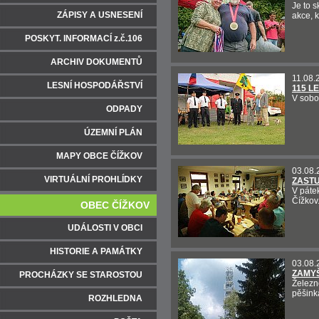
Je to s
ZÁPISY A USNESENÍ
akce, 
POSKYT. INFORMACÍ z.č.106
ARCHIV DOKUMENTŮ
11.08.
LESNÍ HOSPODÁŘSTVÍ
115 L
V sobo
ODPADY
ÚZEMNÍ PLÁN
MAPY OBCE ČÍŽKOV
03.08.
VIRTUÁLNÍ PROHLÍDKY
ZASTU
V páte
Čížkov
OBEC ČÍŽKOV
UDÁLOSTI V OBCI
HISTORIE A PAMÁTKY
03.08.
ZAMYŠ
PROCHÁZKY SE STAROSTOU
Železn
pěšink
ROZHLEDNA