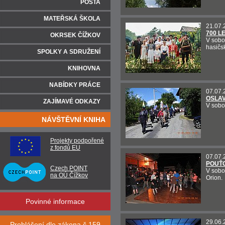
POŠTA
MATEŘSKÁ ŠKOLA
21.07.
700 L
OKRSEK ČÍŽKOV
V sobo
hasičs
SPOLKY A SDRUŽENÍ
KNIHOVNA
NABÍDKY PRÁCE
07.07.
OSLAV
ZAJÍMAVÉ ODKAZY
V sobo
NÁVŠTĚVNÍ KNIHA
Projekty podpořené
z fondů EU
07.07.
POUŤO
Czech POINT
V sobo
na OÚ Čížkov
Orion.
Povinné informace
29.06.
Prohlášení dle zákona č.159