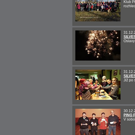
Klub P
rozhled
31.12.
SILVE
Oslavy
31.12.
SILVE
Již po
30.12.
PING 
V sobot