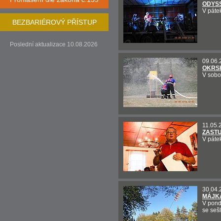
ODYSS
V páte
BEZBARIÉROVÝ PŘÍSTUP
Poslední aktualizace 10.08.2026
09.06.
OKRSK
V sobo
11.05.
ZASTU
V páte
30.04.
MÁJKA
V pond
se sešl