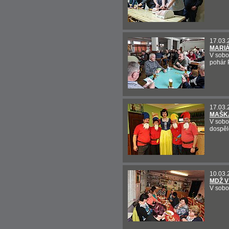
17.03.
MARIÁ
V sobo
pohár 
17.03.
MAŠKA
V sobo
dospěl
10.03.
MDŽ V
V sobo