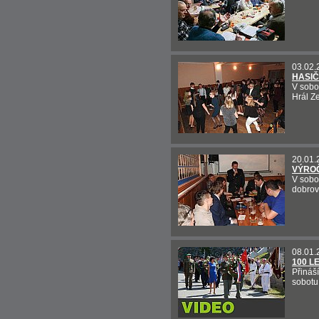
03.02.
HASIČ
V sobo
Hrál Ze
20.01.
VÝRO
V sobo
dobrov
08.01.
100 L
Přináš
sobotu