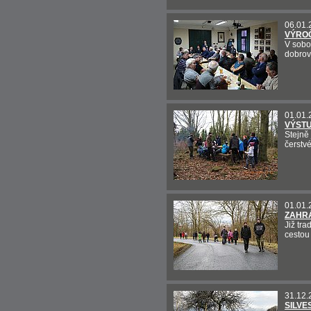
06.01.
VÝRO
V sobo
dobrov
01.01.
VÝSTU
Stejně
čerstvé
01.01.
ZAHR
Již tra
cestou
31.12.
SILVE