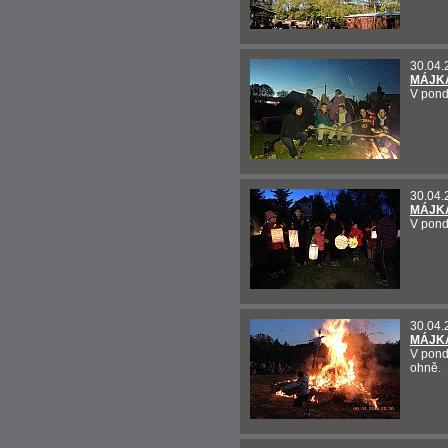
30.04.
MÁJKA
V pond
30.04.
MÁJKA
V pond
30.04.
MÁJKA
V pond
ohně.