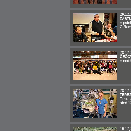
29.12.
ZASTU
V páte
Čížkov
28.12.
ČEČOV
V neděl
28.12.
TEREZ
Terezk
před 12
16.12.