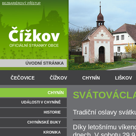
BEZBARIÉROVÝ PŘÍSTUP
ÚVODNÍ STRÁNKA
ČEČOVICE
ČÍŽKOV
CHYNÍN
LIŠKOV
SVÁTOVÁCLA
CHYNÍN
UDÁLOSTI V CHYNÍNĚ
Tradiční oslavy svátk
HISTORIE
CHYNÍNSKÉ BUKY
Díky letošnímu víken
KRONIKA
dnech. V sobotu 29.9.