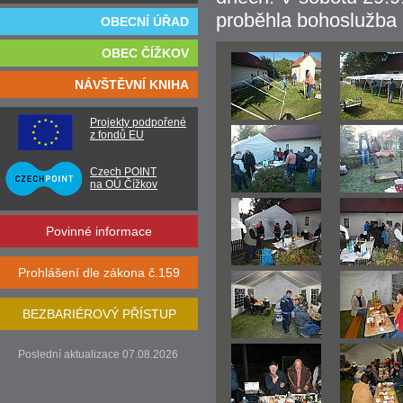
proběhla bohoslužba u
OBECNÍ ÚŘAD
OBEC ČÍŽKOV
NÁVŠTĚVNÍ KNIHA
Projekty podpořené
z fondů EU
Czech POINT
na OÚ Čížkov
Povinné informace
Prohlášení dle zákona č.159
BEZBARIÉROVÝ PŘÍSTUP
Poslední aktualizace 07.08.2026