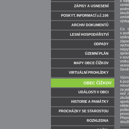
v nad
vzni
ZÁPISY A USNESENÍ
podmi
slouž
POSKYT. INFORMACÍ z.č.106
umís
výstup
ARCHIV DOKUMENTŮ
Co d
s pod
LESNÍ HOSPODÁŘSTVÍ
směr
západ
ODPADY
vých
nejvy
správ
ÚZEMNÍ PLÁN
v sou
vnitr
MAPY OBCE ČÍŽKOV
vesn
členě
VIRTUÁLNÍ PROHLÍDKY
Význ
k poz
OBEC ČÍŽKOV
minul
za je
UDÁLOSTI V OBCI
než n
zkuše
HISTORIE A PAMÁTKY
spor
někte
poško
PROCHÁZKY SE STAROSTOU
provo
Přejm
ROZHLEDNA
slouž