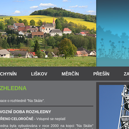
CHYNÍN
LIŠKOV
MĚRČÍN
PŘEŠÍN
Z
ZHLEDNA
mace o rozhledně "Na Skále".
VOZNÍ DOBA ROZHLEDNY
VŘENO CELOROČNĚ -
Vstupné se neplatí
ledna byla vybudována v roce 2000 na kopci "Na Skále"