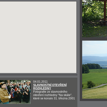
04.01.2011
SLAVNOSTNÍ OTEVŘENÍ
ROZHLEDNY
Fotografie ze slavnostního
otevření rozhledny "Na skále",
které se konalo 31. března 2001