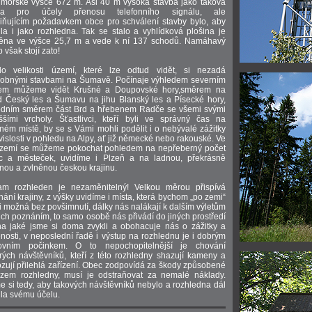
mořské výšce 672 m. Asi 40 m vysoká stavba jako taková
kla pro účely přenosu telefonního signálu, ale
ňujícím požadavkem obce pro schválení stavby bylo, aby
ila i jako rozhledna. Tak se stalo a vyhlídková plošina je
těna ve výšce 25,7 m a vede k ní 137 schodů. Namáhavý
 však stojí zato!
o velikosti území, které lze odtud vidět, si nezadá
obnými stavbami na Šumavě. Počínaje výhledem severním
em můžeme vidět Krušné a Doupovské hory,směrem na
 Český les a Šumavu na jihu Blanský les a Písecké hory,
odním směrem část Brd a hřebenem Radče se všemi svými
ššími vrcholy. Šťastlivci, kteří byli ve správný čas na
ném místě, by se s Vámi mohli podělit i o nebývalé zážitky
vislosti v pohledu na Alpy, ať již německé nebo rakouské. Ve
ozemí se můžeme pokochat pohledem na nepřeberný počet
ic a městeček, uvidíme i Plzeň a na ladnou, překrásně
nou a zvlněnou českou krajinu.
am rozhleden je nezaměnitelný! Velkou měrou přispívá
nání krajiny, z výšky uvidíme i místa, která bychom „po zemi“
i možná bez povšimnutí, dálky nás nalákají k dalším výletům
jich poznáním, to samo osobě nás přivádí do jiných prostředí
a jaké jsme si doma zvykli a obohacuje nás o zážitky a
nosti, v neposlední řadě i výstup na rozhlednu je i dobrým
tovním počinkem. O to nepochopitelnější je chování
rých návštěvníků, kteří z této rozhledny shazují kameny a
zují přilehlá zařízení. Obec zodpovídá za škody způsobené
zem rozhledny, musí je odstraňovat za nemalé náklady.
e si tedy, aby takových návštěvníků nebylo a rozhledna dál
ila svému účelu.