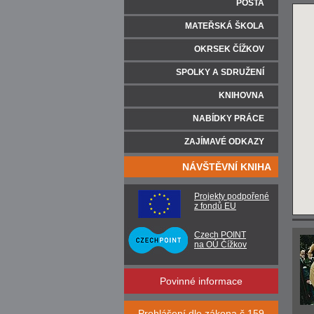
POŠTA
MATEŘSKÁ ŠKOLA
OKRSEK ČÍŽKOV
SPOLKY A SDRUŽENÍ
KNIHOVNA
NABÍDKY PRÁCE
ZAJÍMAVÉ ODKAZY
NÁVŠTĚVNÍ KNIHA
Projekty podpořené
z fondů EU
Czech POINT
na OÚ Čížkov
Povinné informace
Prohlášení dle zákona č.159