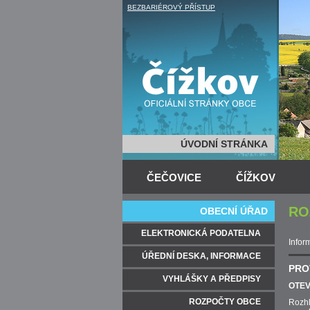
BEZBARIÉROVÝ PŘÍSTUP
ÚVODNÍ STRÁNKA
ČEČOVICE
ČÍŽKOV
RO
OBECNÍ ÚŘAD
ELEKTRONICKÁ PODATELNA
Infor
ÚŘEDNÍ DESKA, INFORMACE
PRO
VYHLÁŠKY A PŘEDPISY
OTE
ROZPOČTY OBCE
Rozh