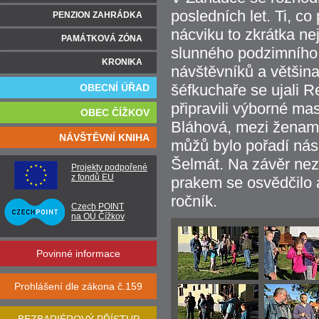
posledních let. Ti, co 
PENZION ZAHRÁDKA
nácviku to zkrátka ne
PAMÁTKOVÁ ZÓNA
slunného podzimního 
KRONIKA
návštěvníků a většina
šéfkuchaře se ujali R
OBECNÍ ÚŘAD
připravili výborné mas
OBEC ČÍŽKOV
Bláhová, mezi ženami
NÁVŠTĚVNÍ KNIHA
můžů bylo pořadí násle
Šelmát. Na závěr nezb
Projekty podpořené
z fondů EU
prakem se osvědčilo a
ročník.
Czech POINT
na OÚ Čížkov
Povinné informace
Prohlášení dle zákona č.159