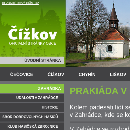
BEZBARIÉROVÝ PŘÍSTUP
ÚVODNÍ STRÁNKA
ČEČOVICE
ČÍŽKOV
CHYNÍN
LIŠKOV
PRAKIÁDA V
ZAHRÁDKA
UDÁLOSTI V ZAHRÁDCE
Kolem padesáti lídí s
HISTORIE
v Zahrádce, kde se k
SBOR DOBROVOLNÝCH HASIČŮ
KLUB HASIČSKÁ ZBROJNICE
V Zahádce se rozhodli