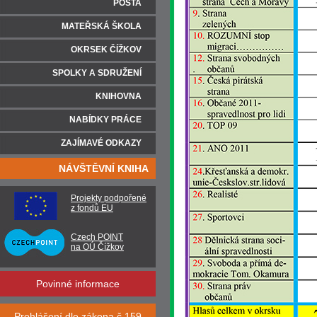
POŠTA
MATEŘSKÁ ŠKOLA
OKRSEK ČÍŽKOV
SPOLKY A SDRUŽENÍ
KNIHOVNA
NABÍDKY PRÁCE
ZAJÍMAVÉ ODKAZY
NÁVŠTĚVNÍ KNIHA
Projekty podpořené
z fondů EU
Czech POINT
na OÚ Čížkov
Povinné informace
Prohlášení dle zákona č.159