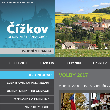
BEZBARIÉROVÝ PŘÍSTUP
ÚVODNÍ STRÁNKA
ČEČOVICE
ČÍŽKOV
CHYNÍN
LIŠKOV
VOLBY 2017
OBECNÍ ÚŘAD
ELEKTRONICKÁ PODATELNA
Ve dnech 20. a 21.10. 2017 proběhly v
ÚŘEDNÍ DESKA, INFORMACE
VYHLÁŠKY A PŘEDPISY
ROZPOČTY OBCE