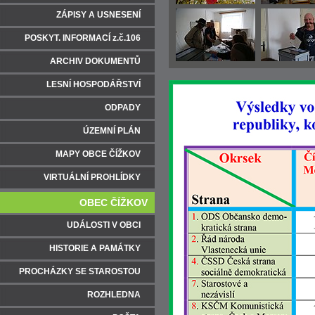
ZÁPISY A USNESENÍ
POSKYT. INFORMACÍ z.č.106
ARCHIV DOKUMENTŮ
LESNÍ HOSPODÁŘSTVÍ
ODPADY
ÚZEMNÍ PLÁN
MAPY OBCE ČÍŽKOV
VIRTUÁLNÍ PROHLÍDKY
OBEC ČÍŽKOV
UDÁLOSTI V OBCI
HISTORIE A PAMÁTKY
PROCHÁZKY SE STAROSTOU
ROZHLEDNA