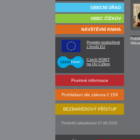
OBECNÍ ÚŘAD
OBEC ČÍŽKOV
NÁVŠTĚVNÍ KNIHA
Publi
Projekty podpořené
Aktua
z fondů EU
Czech POINT
na OÚ Čížkov
Povinné informace
Prohlášení dle zákona č.159
BEZBARIÉROVÝ PŘÍSTUP
Poslední aktualizace 07.08.2026