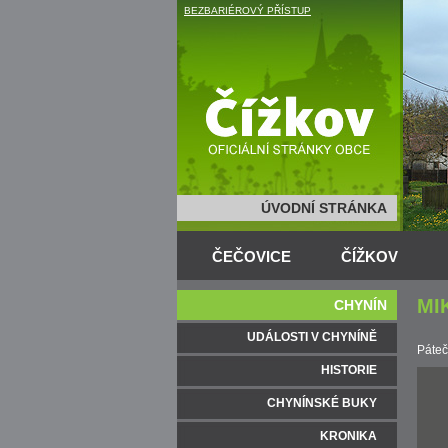
BEZBARIÉROVÝ PŘÍSTUP
ÚVODNÍ STRÁNKA
ČEČOVICE
ČÍŽKOV
MI
CHYNÍN
UDÁLOSTI V CHYNÍNĚ
Páteč
HISTORIE
CHYNÍNSKÉ BUKY
KRONIKA