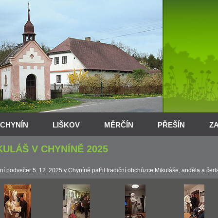
CHYNÍN
LIŠKOV
MĚRČÍN
PŘEŠÍN
Z
KULÁŠ V CHYNÍNĚ 2025
ní podvečer 5. 12. 2025 v Chyníně patřil tradiční obchůzce Mikuláše, anděla a čert