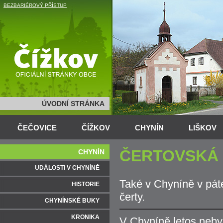
BEZBARIÉROVÝ PŘÍSTUP
ÚVODNÍ STRÁNKA
ČEČOVICE
ČÍŽKOV
CHYNÍN
LIŠKOV
ČERTOVSKÁ 
CHYNÍN
UDÁLOSTI V CHYNÍNĚ
Také v Chyníně v pát
HISTORIE
čerty.
CHYNÍNSKÉ BUKY
KRONIKA
V Chyníně letos nebylo