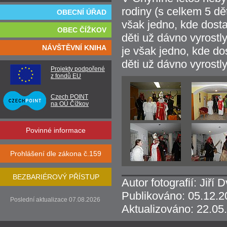
rodiny (s celkem 5 dě
OBECNÍ ÚŘAD
však jedno, kde dostan
OBEC ČÍŽKOV
děti už dávno vyrostl
NÁVŠTĚVNÍ KNIHA
je však jedno, kde dos
děti už dávno vyrostl
Projekty podpořené
z fondů EU
Czech POINT
na OÚ Čížkov
Povinné informace
Prohlášení dle zákona č.159
BEZBARIÉROVÝ PŘÍSTUP
Autor fotografií: Jiří 
Publikováno: 05.12.2
Poslední aktualizace 07.08.2026
Aktualizováno: 22.05