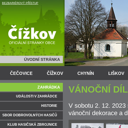
BEZBARIÉROVÝ PŘÍSTUP
ÚVODNÍ STRÁNKA
ČEČOVICE
ČÍŽKOV
CHYNÍN
LIŠKOV
VÁNOČNÍ DÍ
ZAHRÁDKA
UDÁLOSTI V ZAHRÁDCE
V sobotu 2. 12. 2023 
HISTORIE
vánoční dekorace a d
SBOR DOBROVOLNÝCH HASIČŮ
KLUB HASIČSKÁ ZBROJNICE