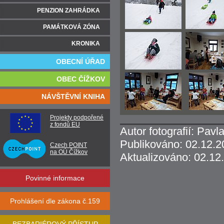
PENZION ZAHRÁDKA
PAMÁTKOVÁ ZÓNA
KRONIKA
OBECNÍ ÚŘAD
OBEC ČÍŽKOV
NÁVŠTĚVNÍ KNIHA
Projekty podpořené
z fondů EU
Autor fotografií: Pav
Publikováno: 02.12.2
Czech POINT
na OÚ Čížkov
Aktualizováno: 02.12
Povinné informace
Prohlášení dle zákona č.159