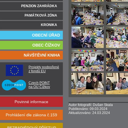
PENZION ZAHRÁDKA
PAMÁTKOVÁ ZÓNA
KRONIKA
OBECNÍ ÚŘAD
OBEC ČÍŽKOV
NÁVŠTĚVNÍ KNIHA
Projekty podpořené
z fondů EU
Czech POINT
na OÚ Čížkov
Povinné informace
Autor fotografií: Dušan Skala
Publikováno: 09.03.2024
Aktualizováno: 24.03.2024
Prohlášení dle zákona č.159