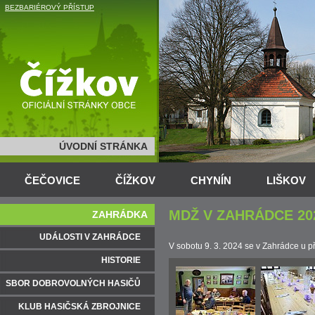
BEZBARIÉROVÝ PŘÍSTUP
ÚVODNÍ STRÁNKA
ČEČOVICE
ČÍŽKOV
CHYNÍN
LIŠKOV
MDŽ V ZAHRÁDCE 20
ZAHRÁDKA
UDÁLOSTI V ZAHRÁDCE
V sobotu 9. 3. 2024 se v Zahrádce u př
HISTORIE
SBOR DOBROVOLNÝCH HASIČŮ
KLUB HASIČSKÁ ZBROJNICE