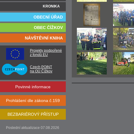
KRONIKA
OBECNÍ ÚŘAD
OBEC ČÍŽKOV
NÁVŠTĚVNÍ KNIHA
Projekty podpořené
z fondů EU
Czech POINT
na OÚ Čížkov
Povinné informace
Prohlášení dle zákona č.159
BEZBARIÉROVÝ PŘÍSTUP
Poslední aktualizace 07.08.2026