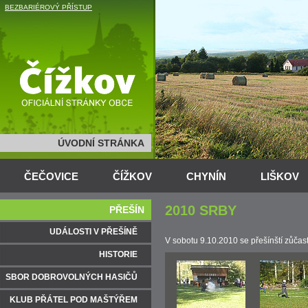
BEZBARIÉROVÝ PŘÍSTUP
ÚVODNÍ STRÁNKA
ČEČOVICE
ČÍŽKOV
CHYNÍN
LIŠKOV
2010 SRBY
PŘEŠÍN
UDÁLOSTI V PŘEŠÍNĚ
V sobotu 9.10.2010 se přešínští zůčas
HISTORIE
SBOR DOBROVOLNÝCH HASIČŮ
KLUB PŘÁTEL POD MAŠTÝŘEM