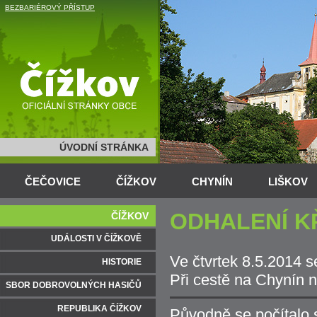
BEZBARIÉROVÝ PŘÍSTUP
ÚVODNÍ STRÁNKA
ČEČOVICE
ČÍŽKOV
CHYNÍN
LIŠKOV
ODHALENÍ K
ČÍŽKOV
UDÁLOSTI V ČÍŽKOVĚ
Ve čtvrtek 8.5.2014 
HISTORIE
Při cestě na Chynín 
SBOR DOBROVOLNÝCH HASIČŮ
REPUBLIKA ČÍŽKOV
Původně se počítalo s