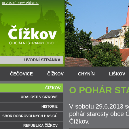
BEZBARIÉROVÝ PŘÍSTUP
ÚVODNÍ STRÁNKA
ČEČOVICE
ČÍŽKOV
CHYNÍN
LIŠKOV
O POHÁR ST
ČÍŽKOV
UDÁLOSTI V ČÍŽKOVĚ
V sobotu 29.6.2013 se
HISTORIE
pohár starosty obce Č
SBOR DOBROVOLNÝCH HASIČŮ
Čížkov.
REPUBLIKA ČÍŽKOV