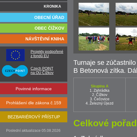
KRONIKA
OBECNÍ ÚŘAD
OBEC ČÍŽKOV
NÁVŠTĚVNÍ KNIHA
Projekty podpořené
z fondů EU
Turnaje se zúčastnil
Czech POINT
B Betonová zítka. Dál
na OÚ Čížkov
Skupina A
Povinné informace
1. Zahrádka
2. Čížkov
3. Čečovice
Prohlášení dle zákona č.159
4. Železný Újezd
BEZBARIÉROVÝ PŘÍSTUP
Celkové pořad
Poslední aktualizace 05.08.2026