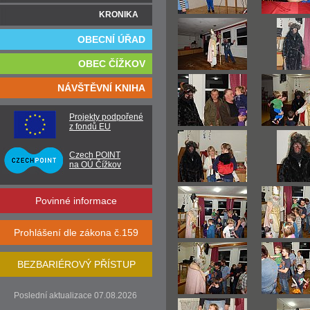
KRONIKA
OBECNÍ ÚŘAD
OBEC ČÍŽKOV
NÁVŠTĚVNÍ KNIHA
Projekty podpořené
z fondů EU
Czech POINT
na OÚ Čížkov
Povinné informace
Prohlášení dle zákona č.159
BEZBARIÉROVÝ PŘÍSTUP
Poslední aktualizace 07.08.2026