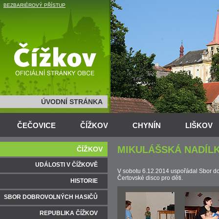
BEZBARIÉROVÝ PŘÍSTUP
ÚVODNÍ STRÁNKA
ČEČOVICE
ČÍŽKOV
CHYNÍN
LIŠKOV
MIKULÁŠSKÁ NADÍLK
ČÍŽKOV
UDÁLOSTI V ČÍŽKOVĚ
V sobotu 6.12.2014 uspořádal Sbor do
Čertovské disco pro děti.
HISTORIE
SBOR DOBROVOLNÝCH HASIČŮ
REPUBLIKA ČÍŽKOV