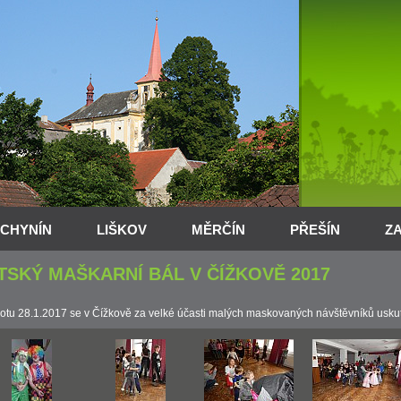
CHYNÍN
LIŠKOV
MĚRČÍN
PŘEŠÍN
Z
TSKÝ MAŠKARNÍ BÁL V ČÍŽKOVĚ 2017
otu 28.1.2017 se v Čížkově za velké účasti malých maskovaných návštěvníků uskute