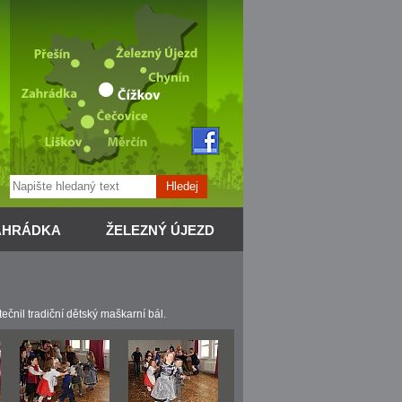
Hledej
AHRÁDKA
ŽELEZNÝ ÚJEZD
čnil tradiční dětský maškarní bál.