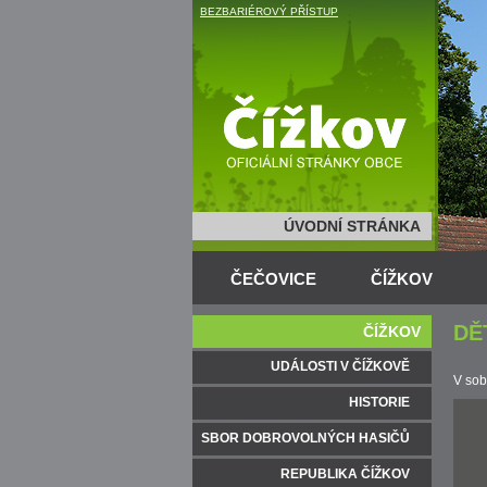
BEZBARIÉROVÝ PŘÍSTUP
ÚVODNÍ STRÁNKA
ČEČOVICE
ČÍŽKOV
DĚ
ČÍŽKOV
UDÁLOSTI V ČÍŽKOVĚ
V sob
HISTORIE
SBOR DOBROVOLNÝCH HASIČŮ
REPUBLIKA ČÍŽKOV