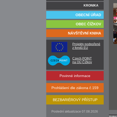
KRONIKA
OBECNÍ ÚŘAD
OBEC ČÍŽKOV
NÁVŠTĚVNÍ KNIHA
Projekty podpořené
z fondů EU
Czech POINT
na OÚ Čížkov
Povinné informace
Prohlášení dle zákona č.159
BEZBARIÉROVÝ PŘÍSTUP
Poslední aktualizace 07.08.2026