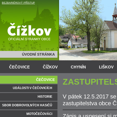
BEZBARIÉROVÝ PŘÍSTUP
ÚVODNÍ STRÁNKA
ČEČOVICE
ČÍŽKOV
CHYNÍN
LIŠKOV
ZASTUPITELS
ČEČOVICE
UDÁLOSTI V ČEČOVICÍCH
V pátek 12.5.2017 se
HISTORIE
zastupitelstva obce Č
SBOR DOBROVOLNÝCH HASIČŮ
MOTOČEČOVÁCI
Zápis a usnesení si 