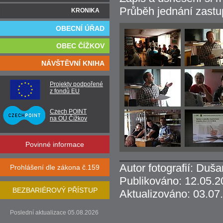
Průběh jednání zastu
KRONIKA
OBECNÍ ÚŘAD
OBEC ČÍŽKOV
NÁVŠTĚVNÍ KNIHA
Projekty podpořené
z fondů EU
Czech POINT
na OÚ Čížkov
Povinné informace
Autor fotografií: Duš
Prohlášení dle zákona č.159
Publikováno: 12.05.2
BEZBARIÉROVÝ PŘÍSTUP
Aktualizováno: 03.07
Poslední aktualizace 05.08.2026