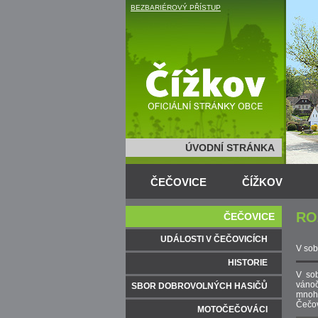
BEZBARIÉROVÝ PŘÍSTUP
ÚVODNÍ STRÁNKA
ČEČOVICE
ČÍŽKOV
RO
ČEČOVICE
UDÁLOSTI V ČEČOVICÍCH
V sob
HISTORIE
V sob
vánoč
SBOR DOBROVOLNÝCH HASIČŮ
mnoha
Čečov
MOTOČEČOVÁCI