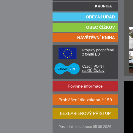
KRONIKA
OBECNÍ ÚŘAD
OBEC ČÍŽKOV
NÁVŠTĚVNÍ KNIHA
Projekty podpořené
z fondů EU
Czech POINT
na OÚ Čížkov
Povinné informace
Prohlášení dle zákona č.159
BEZBARIÉROVÝ PŘÍSTUP
Poslední aktualizace 05.08.2026