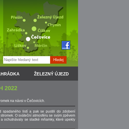
Hledej
AHRÁDKA
ŽELEZNÝ ÚJEZD
H 2022
tromek na návsi v Čečovicích.
d spadaného listí a pak se pustili do zdobení
ní stromek. O sváteční atmosféru se svým zpěvem
 a ochutnávaly se sladké mňamky, které upekly