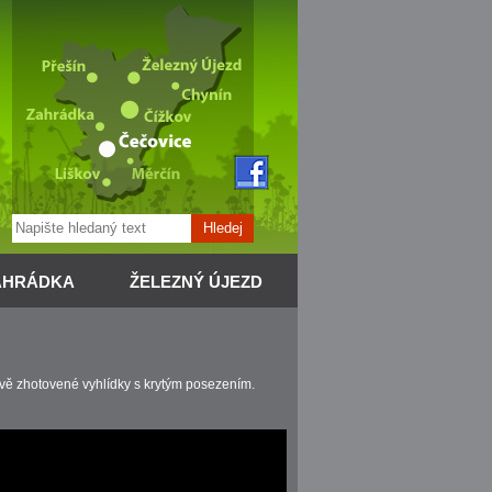
Hledej
AHRÁDKA
ŽELEZNÝ ÚJEZD
ově zhotovené vyhlídky s krytým posezením.