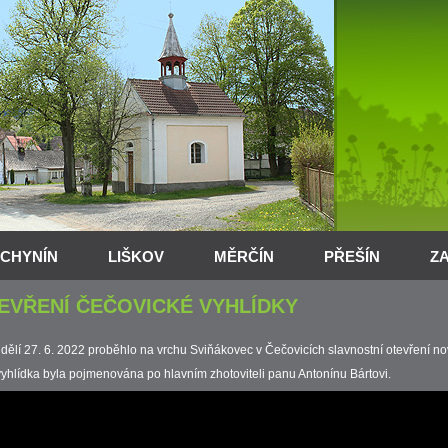
CHYNÍN
LIŠKOV
MĚRČÍN
PŘEŠÍN
Z
EVŘENÍ ČEČOVICKÉ VYHLÍDKY
dělí 27. 6. 2022 proběhlo na vrchu Sviňákovec v Čečovicích slavnostní otevření n
vyhlídka byla pojmenována po hlavním zhotoviteli panu Antonínu Bártovi.