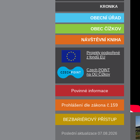
KRONIKA
OBECNÍ ÚŘAD
OBEC ČÍŽKOV
NÁVŠTĚVNÍ KNIHA
Projekty podpořené
z fondů EU
Czech POINT
na OÚ Čížkov
Povinné informace
Prohlášení dle zákona č.159
BEZBARIÉROVÝ PŘÍSTUP
Poslední aktualizace 07.08.2026