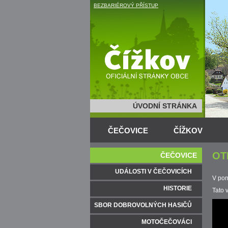
BEZBARIÉROVÝ PŘÍSTUP
ÚVODNÍ STRÁNKA
ČEČOVICE
ČÍŽKOV
OT
ČEČOVICE
UDÁLOSTI V ČEČOVICÍCH
V pon
HISTORIE
Tato 
SBOR DOBROVOLNÝCH HASIČŮ
MOTOČEČOVÁCI