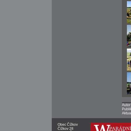
Autor
Publi
Aktua
Obec Čížkov
Čížkov 28