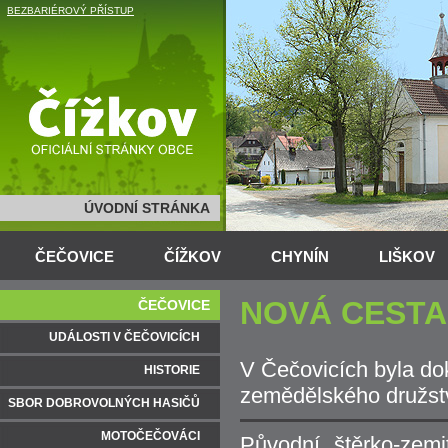
BEZBARIÉROVÝ PŘÍSTUP
ÚVODNÍ STRÁNKA
ČEČOVICE
ČÍŽKOV
CHYNÍN
LIŠKOV
NOVÁ CESTA
ČEČOVICE
UDÁLOSTI V ČEČOVICÍCH
V Čečovicích byla do
HISTORIE
zemědělského družstv
SBOR DOBROVOLNÝCH HASIČŮ
MOTOČEČOVÁCI
Původní štěrko-zem