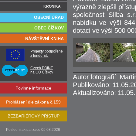
výrazně zlepšil přístu
KRONIKA
společnost Silba s.
OBECNÍ ÚŘAD
nabídku ve výši 844
OBEC ČÍŽKOV
dotaci ve výši 500 00
NÁVŠTĚVNÍ KNIHA
Projekty podpořené
z fondů EU
Czech POINT
na OÚ Čížkov
Autor fotografií: Marti
Publikováno: 11.05.2
Povinné informace
Aktualizováno: 11.05
Prohlášení dle zákona č.159
BEZBARIÉROVÝ PŘÍSTUP
Poslední aktualizace 05.08.2026