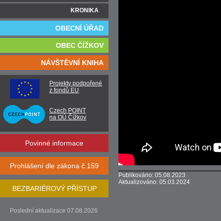
KRONIKA
OBECNÍ ÚŘAD
OBEC ČÍŽKOV
NÁVŠTĚVNÍ KNIHA
Projekty podpořené
z fondů EU
Czech POINT
na OÚ Čížkov
Povinné informace
Prohlášení dle zákona č.159
Publikováno: 05.08.2023
Aktualizováno: 05.03.2024
BEZBARIÉROVÝ PŘÍSTUP
Poslední aktualizace 07.08.2026