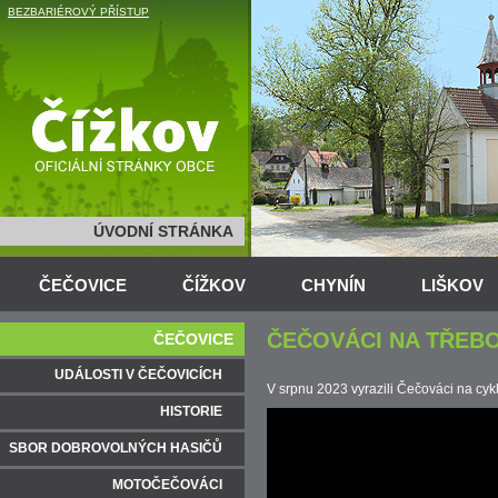
BEZBARIÉROVÝ PŘÍSTUP
ÚVODNÍ STRÁNKA
ČEČOVICE
ČÍŽKOV
CHYNÍN
LIŠKOV
ČEČOVÁCI NA TŘEB
ČEČOVICE
UDÁLOSTI V ČEČOVICÍCH
V srpnu 2023 vyrazili Čečováci na cyk
HISTORIE
SBOR DOBROVOLNÝCH HASIČŮ
MOTOČEČOVÁCI