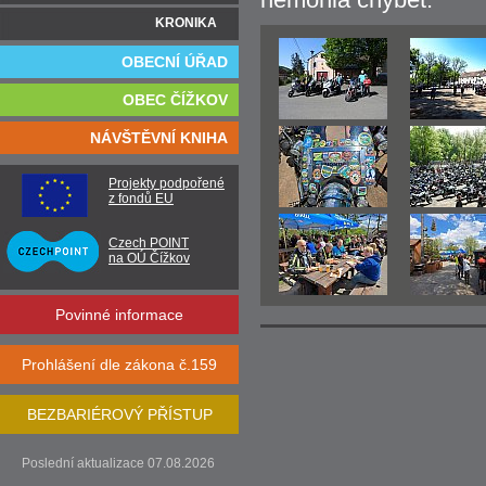
KRONIKA
OBECNÍ ÚŘAD
OBEC ČÍŽKOV
NÁVŠTĚVNÍ KNIHA
Projekty podpořené
z fondů EU
Czech POINT
na OÚ Čížkov
Povinné informace
Prohlášení dle zákona č.159
BEZBARIÉROVÝ PŘÍSTUP
Poslední aktualizace 07.08.2026