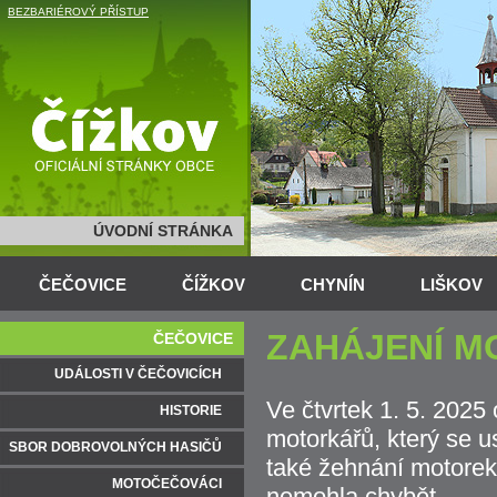
BEZBARIÉROVÝ PŘÍSTUP
ÚVODNÍ STRÁNKA
ČEČOVICE
ČÍŽKOV
CHYNÍN
LIŠKOV
ZAHÁJENÍ M
ČEČOVICE
UDÁLOSTI V ČEČOVICÍCH
Ve čtvrtek 1. 5. 2025
HISTORIE
motorkářů, který se 
SBOR DOBROVOLNÝCH HASIČŮ
také žehnání motorek
MOTOČEČOVÁCI
nemohla chybět.