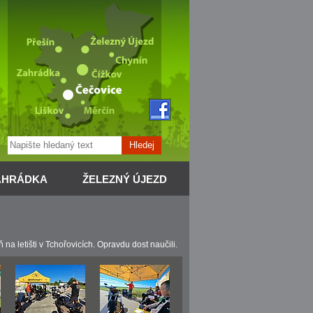
Hledej
AHRÁDKA
ŽELEZNÝ ÚJEZD
na letišti v Tchořovicích. Opravdu dost naučili.