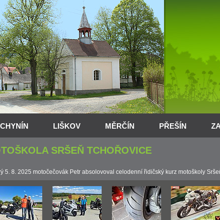
CHYNÍN
LIŠKOV
MĚRČÍN
PŘEŠÍN
Z
TOŠKOLA SRŠEŇ TCHOŘOVICE
rý 5. 8. 2025 motočečovák Petr absolovoval celodenní řidičský kurz motoškoly Sršeň 