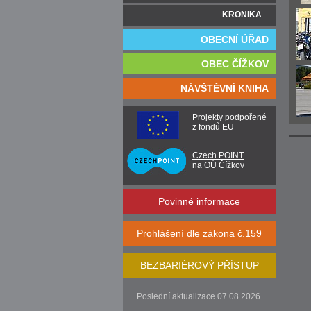
KRONIKA
OBECNÍ ÚŘAD
OBEC ČÍŽKOV
NÁVŠTĚVNÍ KNIHA
Projekty podpořené
z fondů EU
Czech POINT
na OÚ Čížkov
Povinné informace
Prohlášení dle zákona č.159
BEZBARIÉROVÝ PŘÍSTUP
Poslední aktualizace 07.08.2026