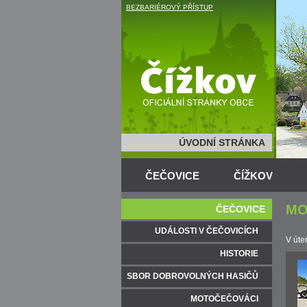
BEZBARIÉROVÝ PŘÍSTUP
ÚVODNÍ STRÁNKA
ČEČOVICE
ČÍŽKOV
MO
ČEČOVICE
UDÁLOSTI V ČEČOVICÍCH
V úte
HISTORIE
SBOR DOBROVOLNÝCH HASIČŮ
MOTOČEČOVÁCI