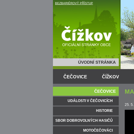
BEZBARIÉROVÝ PŘÍSTUP
ÚVODNÍ STRÁNKA
ČEČOVICE
ČÍŽKOV
MA
ČEČOVICE
UDÁLOSTI V ČEČOVICÍCH
25. 5
HISTORIE
SBOR DOBROVOLNÝCH HASIČŮ
MOTOČEČOVÁCI