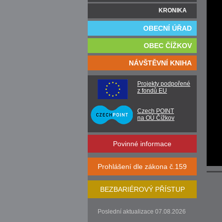
KRONIKA
OBECNÍ ÚŘAD
OBEC ČÍŽKOV
NÁVŠTĚVNÍ KNIHA
Projekty podpořené
z fondů EU
Czech POINT
na OÚ Čížkov
Povinné informace
Prohlášení dle zákona č.159
BEZBARIÉROVÝ PŘÍSTUP
Poslední aktualizace 07.08.2026