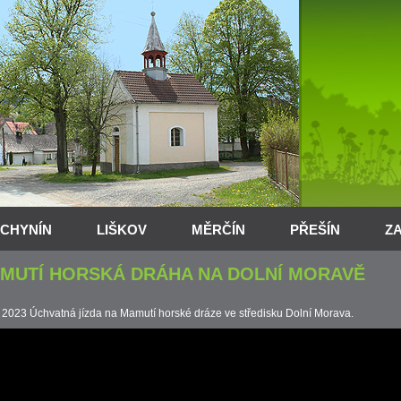
CHYNÍN
LIŠKOV
MĚRČÍN
PŘEŠÍN
Z
MUTÍ HORSKÁ DRÁHA NA DOLNÍ MORAVĚ
. 2023 Úchvatná jízda na Mamutí horské dráze ve středisku Dolní Morava.