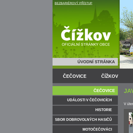
BEZBARIÉROVÝ PŘÍSTUP
ÚVODNÍ STRÁNKA
ČEČOVICE
ČÍŽKOV
JA
ČEČOVICE
UDÁLOSTI V ČEČOVICÍCH
V úte
HISTORIE
SBOR DOBROVOLNÝCH HASIČŮ
MOTOČEČOVÁCI