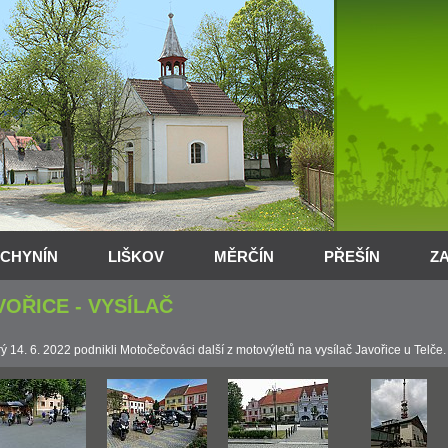
CHYNÍN
LIŠKOV
MĚRČÍN
PŘEŠÍN
Z
VOŘICE - VYSÍLAČ
rý 14. 6. 2022 podnikli Motočečováci další z motovýletů na vysílač Javořice u Telče.