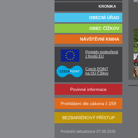
KRONIKA
OBECNÍ ÚŘAD
OBEC ČÍŽKOV
NÁVŠTĚVNÍ KNIHA
Projekty podpořené
z fondů EU
Czech POINT
na OÚ Čížkov
Povinné informace
Prohlášení dle zákona č.159
BEZBARIÉROVÝ PŘÍSTUP
Poslední aktualizace 07.08.2026