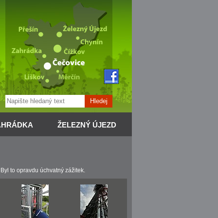
Hledej
AHRÁDKA
ŽELEZNÝ ÚJEZD
 Byl to opravdu úchvatný zážitek.