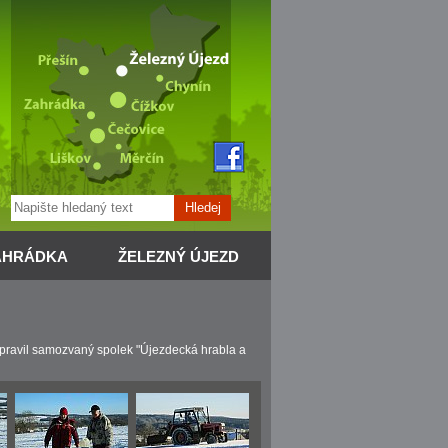
Hledej
AHRÁDKA
ŽELEZNÝ ÚJEZD
ipravil samozvaný spolek "Újezdecká hrabla a