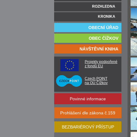
ROZHLEDNA
KRONIKA
OBECNÍ ÚŘAD
OBEC ČÍŽKOV
NÁVŠTĚVNÍ KNIHA
Projekty podpořené
z fondů EU
Czech POINT
na OÚ Čížkov
Povinné informace
Prohlášení dle zákona č.159
BEZBARIÉROVÝ PŘÍSTUP