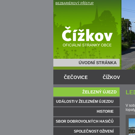
BEZBARIÉROVÝ PŘÍSTUP
ÚVODNÍ STRÁNKA
ČEČOVICE
ČÍŽKOV
LE
ŽELEZNÝ ÚJEZD
UDÁLOSTI V ŽELEZNÉM ÚJEZDU
V sob
lopaty
HISTORIE
SBOR DOBROVOLNÝCH HASIČŮ
SPOLEČNOST OŽIVENÍ