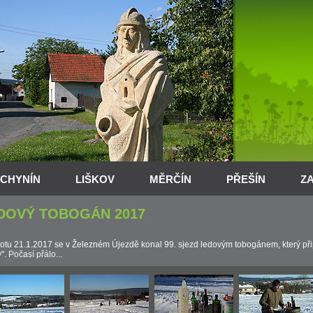
CHYNÍN
LIŠKOV
MĚRČÍN
PŘEŠÍN
Z
DOVÝ TOBOGÁN 2017
otu 21.1.2017 se v Železném Újezdě konal 99. sjezd ledovým tobogánem, který př
". Počasí přálo...