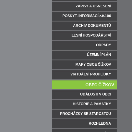
ZÁPISY A USNESENÍ
POSKYT. INFORMACÍ z.č.106
ARCHIV DOKUMENTŮ
LESNÍ HOSPODÁŘSTVÍ
ODPADY
ÚZEMNÍ PLÁN
MAPY OBCE ČÍŽKOV
VIRTUÁLNÍ PROHLÍDKY
OBEC ČÍŽKOV
UDÁLOSTI V OBCI
HISTORIE A PAMÁTKY
PROCHÁZKY SE STAROSTOU
ROZHLEDNA