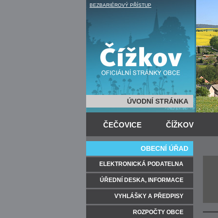
BEZBARIÉROVÝ PŘÍSTUP
ÚVODNÍ STRÁNKA
ČEČOVICE
ČÍŽKOV
OBECNÍ ÚŘAD
ELEKTRONICKÁ PODATELNA
ÚŘEDNÍ DESKA, INFORMACE
VYHLÁŠKY A PŘEDPISY
ROZPOČTY OBCE