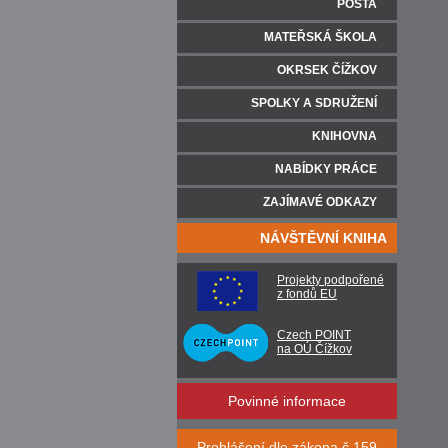
POŠTA
MATEŘSKÁ ŠKOLA
OKRSEK ČÍŽKOV
SPOLKY A SDRUŽENÍ
KNIHOVNA
NABÍDKY PRÁCE
ZAJÍMAVÉ ODKAZY
NÁVŠTĚVNÍ KNIHA
Projekty podpořené
z fondů EU
Czech POINT
na OÚ Čížkov
Povinné informace
Prohlášení dle zákona č.159